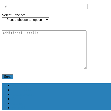
Select Service:
Anasayfa
Hakkımızda
Hizmetlerimiz
Galeri
iletişim
yol tarifi