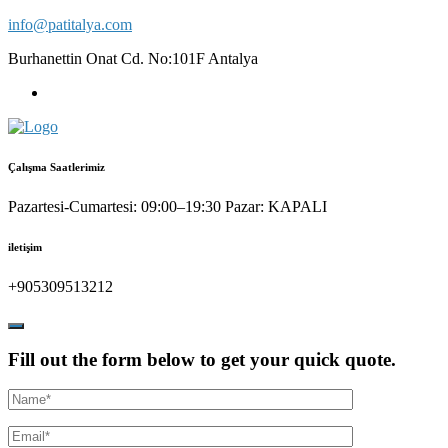
Skip
info@patitalya.com
to
Burhanettin Onat Cd. No:101F Antalya
content
Çalışma Saatlerimiz
Pazartesi-Cumartesi: 09:00–19:30 Pazar: KAPALI
iletişim
+905309513212
Fill out the form below to get your quick quote.