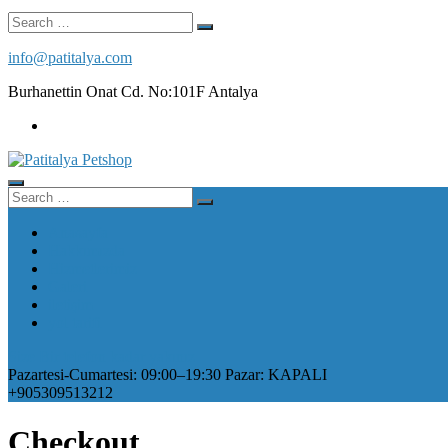
Search
for:
info@patitalya.com
Burhanettin Onat Cd. No:101F Antalya
Search
for:
Anasayfa
Hakkımızda
Hizmetlerimiz
Galeri
iletişim
yol tarifi
Size Bir telefon kadar yakınız
Pazartesi-Cumartesi: 09:00–19:30 Pazar: KAPALI
+905309513212
Checkout